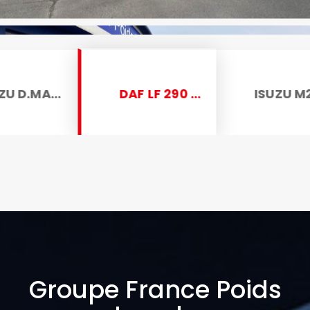
ISUZU D.MAX SINGLE N57 4X4 M/T
DAF LF 290 FA
CAMIONNETTE
PORTEUR
ISUZU M27 LARGE F
Groupe France Poids