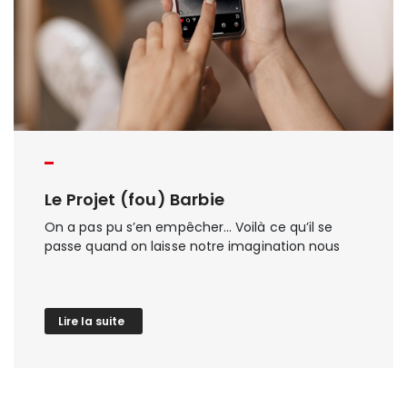
Le Projet (fou) Barbie
On a pas pu s’en empêcher… Voilà ce qu’il se
passe quand on laisse notre imagination nous
mener dans des projets fous et décalés. Quand
Barbie arrive chez France Poids Lourds, ca
donne ça… 🌸 Voir cette publication sur
Instagram Une publication partagée par
Lire la suite
Groupe France Poids Lourds
(@groupe_france_poids_lourds)