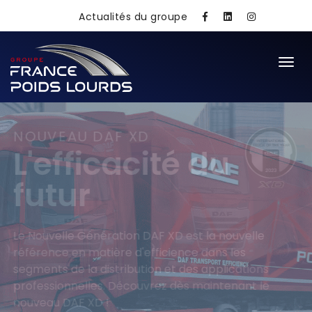
'; } ?>
Actualités du groupe
NOUVELLE GÉNÉRATION DAF
Start the Future
Distributeur DAF depuis plusieurs décennies, le
Groupe France Poids Lourds est un acteur
incontournable du Grand Ouest de la France.
Découvrez dès maintenant la nouvelle gamme D
!